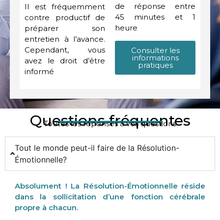
de réponse entre
Il est fréquemment
45 minutes et 1
contre productif de
heure
préparer son
entretien à l’avance.
Cependant, vous
Consulter les
informations
avez le droit d’être
pratiques
informé
Questions fréquentes
Toutes les réponses à vos questions
Tout le monde peut-il faire de la Résolution-
Émotionnelle?
Absolument ! La Résolution-Émotionnelle réside
dans la sollicitation d’une fonction cérébrale
propre à chacun.